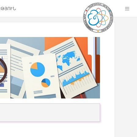
ՒԹՅՈՒՆ