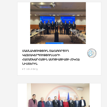
ՄԱՍՆԱԿՑՈՒԹՅՈՒՆ ՇԱՀԱԳՈՐԾՈՂ
ԿԱԶՄԱԿԵՐՊՈՒԹՅՈՒՆՆԵՐԻ
ՀԱՄԱՇԽԱՐՀԱՅԻՆ ԱՍՈՑԻԱՑԻԱՅԻ (ՇԿՀԱ)
ՆԻՍՏԵՐԻՆ
27.10.2025