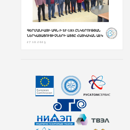
ԳԵՐՄԱՆԻԱՅԻ ԱԳՆ-Ի ԵՒ GRS ԸՆԿԵՐՈՒԹՅԱՆ Ն
ԵՐԿԱՅԱՑՈՒՑԻՉՆԵՐԻ ԱՅՑԸ ՀԱՅԿԱԿԱՆ ԱԷԿ
27.10.2025