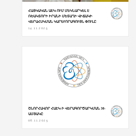
ՀԱՅԿԱԿԱՆ ԱԷԿ-ՈՒՄ ՄԵԿՆԱՐԿԵԼ Է
ՌԵԱԿՏՈՐԻ ԻՐԱՆԻ ՄԵՏԱՂԻ ՎԻՃԱԿԻ
ՎԵՐԱՀՍԿՄԱՆ ԿԱՐԵՒՈՐԱԳՈՒՅՆ ՓՈՒԼԸ
14.11.2025
ՇՆՈՐՀԱՎՈՐ ՀԱԷԿ-Ի ՎԵՐԱԳՈՐԾԱՐԿՄԱՆ 30-
ԱՄՅԱԿԸ
06.11.2025