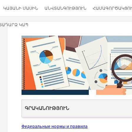
ԿԱՅԱՆԻ ՄԱՍԻՆ
ԱՆՎՏԱՆԳՈՒԹՅՈՒՆ
ՀԱՄԱԳՈՐԾԱԿՑՈ
ՏԱԴԱՐՁ ԿԱՊ
ԳՐԱԿԱՆՈՒԹՅՈՒՆ
Федеральные нормы и правила