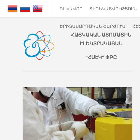
ԳԼԽԱՎՈՐ
ՏԵՂԵԿԱՏՎՈՒԹՅՈՒՆ
ԵՐԻՏԱՍԱՐԴԱԿԱՆ ՇԱՐԺՈՒՄ
ՀԵ
ՀԱՅԿԱԿԱՆ ԱՏՈՄԱՅԻՆ
ԷԼԵԿՏՐԱԿԱՅԱՆ
"ՀԱԷԿ" ՓԲԸ