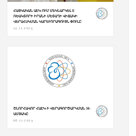
ՀԱՅԿԱԿԱՆ ԱԷԿ-ՈՒՄ ՄԵԿՆԱՐԿԵԼ Է
ՌԵԱԿՏՈՐԻ ԻՐԱՆԻ ՄԵՏԱՂԻ ՎԻՃԱԿԻ
ՎԵՐԱՀՍԿՄԱՆ ԿԱՐԵՒՈՐԱԳՈՒՅՆ ՓՈՒԼԸ
14.11.2025
ՇՆՈՐՀԱՎՈՐ ՀԱԷԿ-Ի ՎԵՐԱԳՈՐԾԱՐԿՄԱՆ 30-
ԱՄՅԱԿԸ
06.11.2025