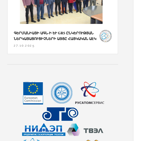
ԳԵՐՄԱՆԻԱՅԻ ԱԳՆ-Ի ԵՒ GRS ԸՆԿԵՐՈՒԹՅԱՆ Ն
ԵՐԿԱՅԱՑՈՒՑԻՉՆԵՐԻ ԱՅՑԸ ՀԱՅԿԱԿԱՆ ԱԷԿ
27.10.2025