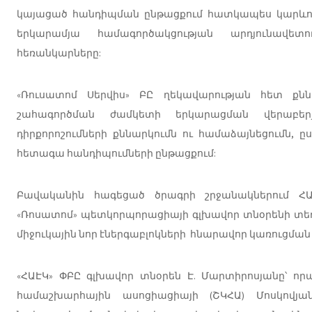
կայացած հանդիպման ընթացքում հատկապես կարևորվ
երկարամյա համագործակցության արդյունավետո
հեռանկարները:
«Ռուսատոմ Սերվիս» ԲԸ ղեկավարության հետ քնն
շահագործման ժամկետի երկարացման վերաբերյ
դիրքորոշումների քննարկումն ու համաձայնեցումն, 
հետագա հանդիպումների ընթացքում:
Բավականին հագեցած ծրագրի շրջանակներում ՀԱ
«Ռոսատոմ» պետկորպորացիայի գլխավոր տնօրենի տեղա
միջուկային նոր էներգաբլոկների հնարավոր կառուցման
«ՀԱԷԿ» ՓԲԸ գլխավոր տնօրեն Է. Մարտիրոսյանը՝ որ
համաշխարհային ասոցիացիայի (ՇԿՀԱ) Մոսկովյա