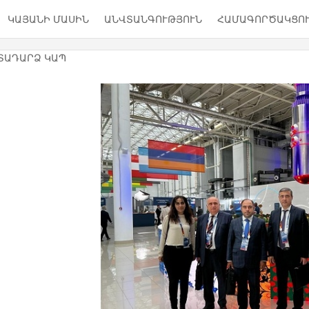
ԿԱՅԱՆԻ ՄԱՍԻՆ
ԱՆՎՏԱՆԳՈՒԹՅՈՒՆ
ՀԱՄԱԳՈՐԾԱԿՑՈ
ՏԱԴԱՐՁ ԿԱՊ