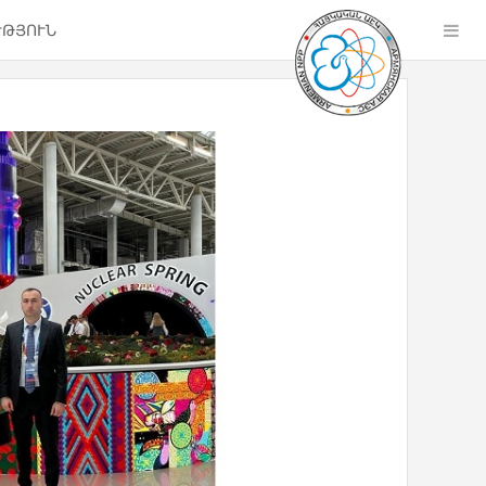
ՒԹՅՈՒՆ