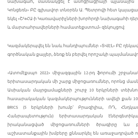
նախագահ, մասնակցել է ասոցիացիայի պլանային 
Կոնցեռն» ԲԸ գլխավոր տնօրեն Ա. Պետրովի հետ կայա
եկել «ՇԿՀԱ-ի Կառավարիչների խորհրդի նախագահի դե
և մարտահրավերների համատեքստում» զեկույցով:
Կազմակերպվել են նաև հանդիպումներ «ՏՎԷԼ» ԲԸ ղեկավ
գործնական քայլեր, ձեռք են բերվել որոշակի պայմանավո
«Ատոմէքսպո 2022» միջազգային 12-րդ ֆորումի շրջա
երիտասարդական մի շարք միջոցառումներ, որոնց մաս
Ասիական մայրցամաքների շուրջ 10 երկրների տեխնոլ
հասարակական կազմակերպությունների ավելի քան 100 
BRICS (5 երկրների խումբ՝ Բրազիլիա, ՌԴ, Հն
Հանրապետություն) երիտասարդական էներգետիկ
իրականացված միջոցառումների ծրագիրը ևս 
աշխատանքային խմբերը քննարկել են առաջադրված ոլ