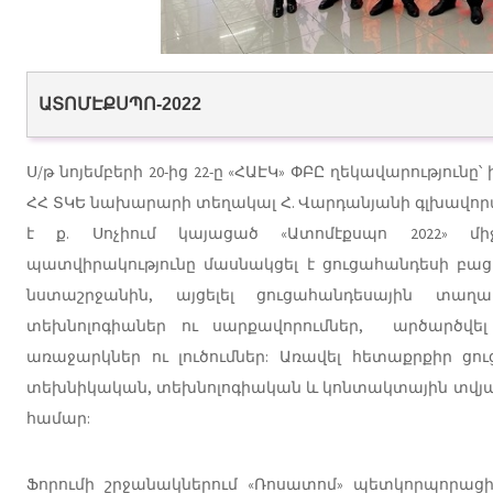
ԱՏՈՄԷՔՍՊՈ-2022
Ս/թ նոյեմբերի 20-ից 22-ը «ՀԱԷԿ» ՓԲԸ ղեկավարությունը
ՀՀ ՏԿԵ նախարարի տեղակալ Հ. Վարդանյանի գլխավոր
է ք. Սոչիում կայացած «Ատոմէքսպո 2022» միջ
պատվիրակությունը մասնակցել է ցուցահանդեսի բաց
նստաշրջանին, այցելել ցուցահանդեսային տաղ
տեխնոլոգիաներ ու սարքավորումներ, արծարծվել
առաջարկներ ու լուծումներ: Առավել հետաքրքիր ցու
տեխնիկական, տեխնոլոգիական և կոնտակտային տվյա
համար:
Ֆորումի շրջանակներում «Ռոսատոմ» պետկորպորացի