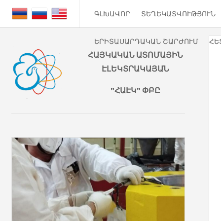
ԳԼԽԱՎՈՐ
ՏԵՂԵԿԱՏՎՈՒԹՅՈՒՆ
ԵՐԻՏԱՍԱՐԴԱԿԱՆ ՇԱՐԺՈՒՄ
ՀԵ
ՀԱՅԿԱԿԱՆ ԱՏՈՄԱՅԻՆ
ԷԼԵԿՏՐԱԿԱՅԱՆ
"ՀԱԷԿ" ՓԲԸ