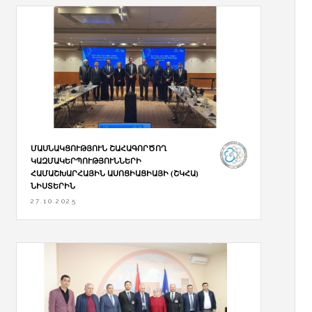
ՄԱՍՆԱԿՑՈՒԹՅՈՒՆ ՇԱՀԱԳՈՐԾՈՂ
ԿԱԶՄԱԿԵՐՊՈՒԹՅՈՒՆՆԵՐԻ
ՀԱՄԱՇԽԱՐՀԱՅԻՆ ԱՍՈՑԻԱՑԻԱՅԻ (ՇԿՀԱ)
ՆԻՍՏԵՐԻՆ
27.10.2025