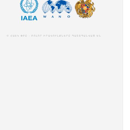
© ՀԱԷԿ ՓԲԸ - ԲՈԼՈՐ ԻՐԱՎՈՒՆՔՆԵՐԸ ՊԱՇՏՊԱՆՎԱԾ ԵՆ