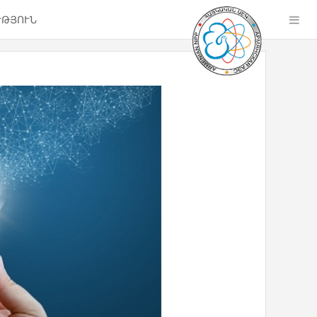
ՒԹՅՈՒՆ