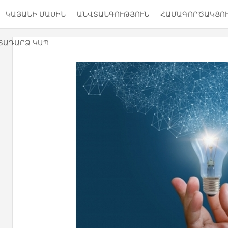
ԿԱՅԱՆԻ ՄԱՍԻՆ
ԱՆՎՏԱՆԳՈՒԹՅՈՒՆ
ՀԱՄԱԳՈՐԾԱԿՑՈ
ՏԱԴԱՐՁ ԿԱՊ