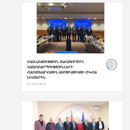
ՄԱՍՆԱԿՑՈՒԹՅՈՒՆ ՇԱՀԱԳՈՐԾՈՂ
ԿԱԶՄԱԿԵՐՊՈՒԹՅՈՒՆՆԵՐԻ
ՀԱՄԱՇԽԱՐՀԱՅԻՆ ԱՍՈՑԻԱՑԻԱՅԻ (ՇԿՀԱ)
ՆԻՍՏԵՐԻՆ
27.10.2025