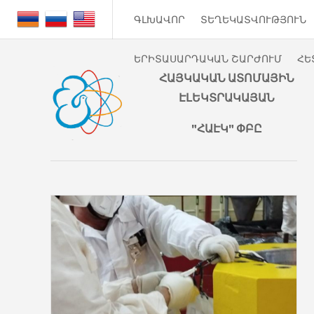
ԳԼԽԱՎՈՐ
ՏԵՂԵԿԱՏՎՈՒԹՅՈՒՆ
ԵՐԻՏԱՍԱՐԴԱԿԱՆ ՇԱՐԺՈՒՄ
ՀԵ
ՀԱՅԿԱԿԱՆ ԱՏՈՄԱՅԻՆ
ԷԼԵԿՏՐԱԿԱՅԱՆ
"ՀԱԷԿ" ՓԲԸ