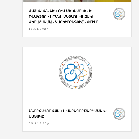
ՀԱՅԿԱԿԱՆ ԱԷԿ-ՈՒՄ ՄԵԿՆԱՐԿԵԼ Է
ՌԵԱԿՏՈՐԻ ԻՐԱՆԻ ՄԵՏԱՂԻ ՎԻՃԱԿԻ
ՎԵՐԱՀՍԿՄԱՆ ԿԱՐԵՒՈՐԱԳՈՒՅՆ ՓՈՒԼԸ
14.11.2025
ՇՆՈՐՀԱՎՈՐ ՀԱԷԿ-Ի ՎԵՐԱԳՈՐԾԱՐԿՄԱՆ 30-
ԱՄՅԱԿԸ
06.11.2025