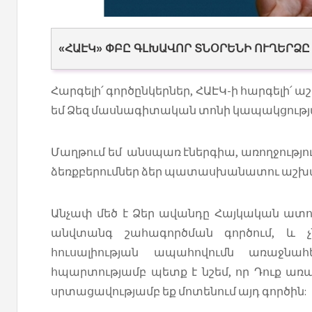
«ՀԱԷԿ» ՓԲԸ ԳԼԽԱՎՈՐ ՏՆՕՐԵՆԻ ՈՒՂԵՐՁԸ
Հարգելի՛ գործընկերներ, ՀԱԷԿ-ի հարգելի՛
եմ Ձեզ մասնագիտական տոնի կապակցությ
Մաղթում եմ անսպառ էներգիա, առողջությու
ձեռքբերումներ ձեր պատասխանատու աշխ
Անչափ մեծ է Ձեր ավանդը Հայկական ատ
անվտանգ շահագործման գործում, և չ
հուսալիության ապահովումն առաջնահ
հպարտությամբ պետք է նշեմ, որ Դուք 
սրտացավությամբ եք մոտենում այդ գործին: