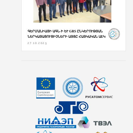
ԳԵՐՄԱՆԻԱՅԻ ԱԳՆ-Ի ԵՒ GRS ԸՆԿԵՐՈՒԹՅԱՆ Ն
ԵՐԿԱՅԱՑՈՒՑԻՉՆԵՐԻ ԱՅՑԸ ՀԱՅԿԱԿԱՆ ԱԷԿ
27.10.2025