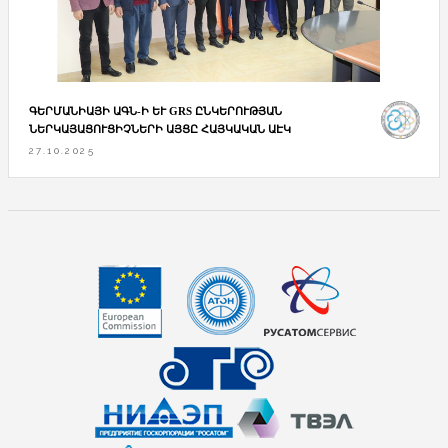
ԳԵՐՄԱՆԻԱՅԻ ԱԳՆ-Ի ԵՒ GRS ԸՆԿԵՐՈՒԹՅԱՆ Ն
ԵՐԿԱՅԱՑՈՒՑԻՉՆԵՐԻ ԱՅՑԸ ՀԱՅԿԱԿԱՆ ԱԷԿ
27.10.2025