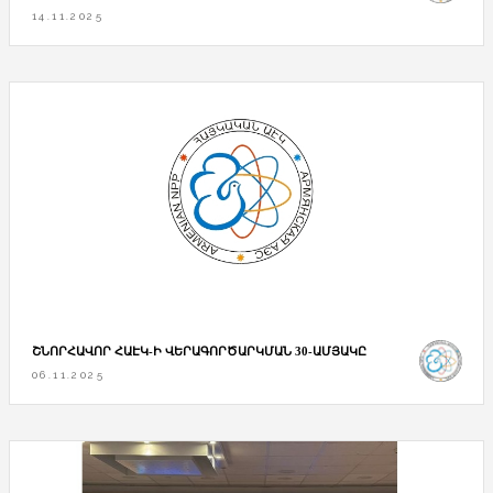
14.11.2025
ՇՆՈՐՀԱՎՈՐ ՀԱԷԿ-Ի ՎԵՐԱԳՈՐԾԱՐԿՄԱՆ 30-ԱՄՅԱԿԸ
06.11.2025