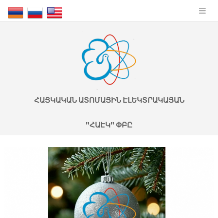
ՀԱՅԿԱԿԱՆ ԱՏՈՄԱՅԻՆ ԷԼԵԿՏՐԱԿԱՅԱՆ
"ՀԱԷԿ" ՓԲԸ