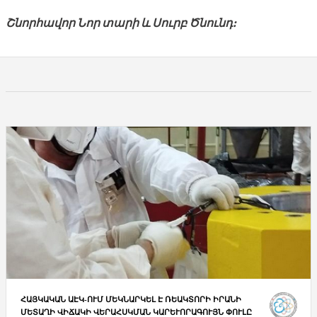
Շնորհավոր Նոր տարի և Սուրբ Ծնունդ:
ՀԱՅԿԱԿԱՆ ԱԷԿ-ՈՒՄ ՄԵԿՆԱՐԿԵԼ Է ՌԵԱԿՏՈՐԻ ԻՐԱՆԻ
ՄԵՏԱՂԻ ՎԻՃԱԿԻ ՎԵՐԱՀՍԿՄԱՆ ԿԱՐԵՒՈՐԱԳՈՒՅՆ ՓՈՒԼԸ