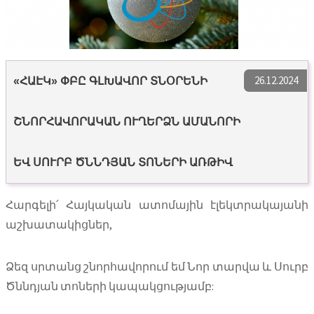
26.12.2024
«ՀԱԷԿ» ՓԲԸ ԳԼԽԱՎՈՐ ՏՆՕՐԵՆԻ
ՇՆՈՐՀԱՎՈՐԱԿԱՆ ՈՒՂԵՐՁՆ ԱՄԱՆՈՐԻ
ԵՎ ՍՈՒՐԲ ԾՆՆԴՅԱՆ ՏՈՆԵՐԻ ԱՌԹԻՎ
Հարգելի՛ Հայկական ատոմային էլեկտրակայանի
աշխատակիցներ,
Ձեզ սրտանց շնորհավորում եմ Նոր տարվա և Սուրբ
Ծննդյան տոների կապակցությամբ: