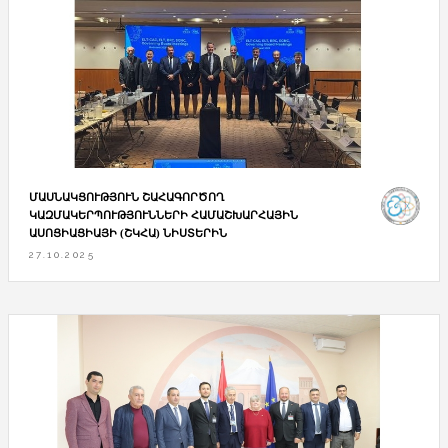
ՄԱՍՆԱԿՑՈՒԹՅՈՒՆ ՇԱՀԱԳՈՐԾՈՂ
ԿԱԶՄԱԿԵՐՊՈՒԹՅՈՒՆՆԵՐԻ ՀԱՄԱՇԽԱՐՀԱՅԻՆ
ԱՍՈՑԻԱՑԻԱՅԻ (ՇԿՀԱ) ՆԻՍՏԵՐԻՆ
27.10.2025