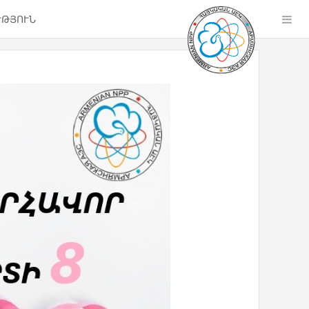
ՒԹՅՈՒՆ