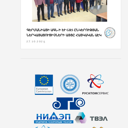
ԳԵՐՄԱՆԻԱՅԻ ԱԳՆ-Ի ԵՒ GRS ԸՆԿԵՐՈՒԹՅԱՆ Ն
ԵՐԿԱՅԱՑՈՒՑԻՉՆԵՐԻ ԱՅՑԸ ՀԱՅԿԱԿԱՆ ԱԷԿ
27.10.2025