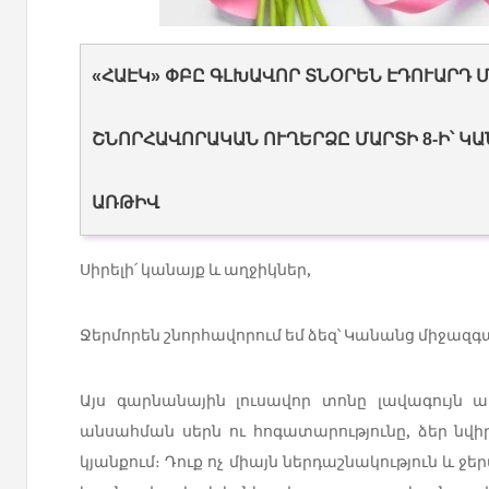
«ՀԱԷԿ» ՓԲԸ ԳԼԽԱՎՈՐ ՏՆՕՐԵՆ ԷԴՈՒԱՐԴ 
ՇՆՈՐՀԱՎՈՐԱԿԱՆ ՈՒՂԵՐՁԸ ՄԱՐՏԻ 8-Ի՝ Կ
ԱՌԹԻՎ
Սիրելի՛ կանայք և աղջիկներ,
Ջերմորեն շնորհավորում եմ ձեզ՝ Կանանց միջազ
Այս գարնանային լուսավոր տոնը լավագույն 
անսահման սերն ու հոգատարությունը, ձեր նվի
կյանքում։ Դուք ոչ միայն ներդաշնակություն և ջեր