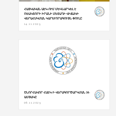
ՀԱՅԿԱԿԱՆ ԱԷԿ-ՈՒՄ ՄԵԿՆԱՐԿԵԼ Է
ՌԵԱԿՏՈՐԻ ԻՐԱՆԻ ՄԵՏԱՂԻ ՎԻՃԱԿԻ
ՎԵՐԱՀՍԿՄԱՆ ԿԱՐԵՒՈՐԱԳՈՒՅՆ ՓՈՒԼԸ
14.11.2025
ՇՆՈՐՀԱՎՈՐ ՀԱԷԿ-Ի ՎԵՐԱԳՈՐԾԱՐԿՄԱՆ 30-
ԱՄՅԱԿԸ
06.11.2025