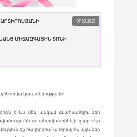
07.03.2025
ՄԱՐՏԻՐՈՍՅԱՆԻ
ԱՆԱՆՑ ՄԻՋԱԶԳԱՅԻՆ ՏՈՆԻ
գային օրվա կապակցությամբ։
առիթն է ևս մեկ անգամ գնահատելու ձեր
րվածությունն ու անփոխարինելի դերը մեր
մություն եք հաղորդում առօրյային, այլև ձեր