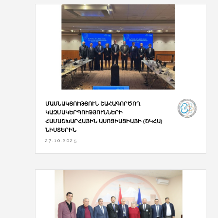
ՄԱՍՆԱԿՑՈՒԹՅՈՒՆ ՇԱՀԱԳՈՐԾՈՂ
ԿԱԶՄԱԿԵՐՊՈՒԹՅՈՒՆՆԵՐԻ
ՀԱՄԱՇԽԱՐՀԱՅԻՆ ԱՍՈՑԻԱՑԻԱՅԻ (ՇԿՀԱ)
ՆԻՍՏԵՐԻՆ
27.10.2025