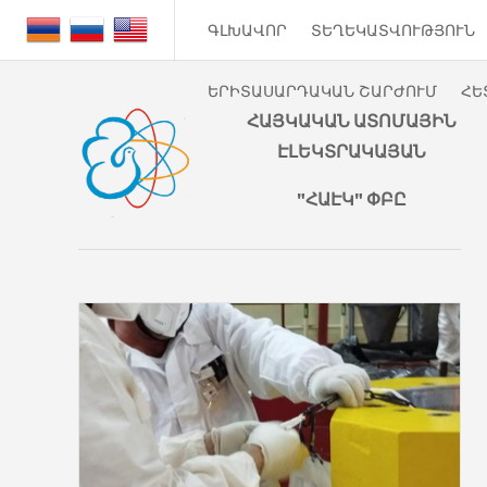
ԳԼԽԱՎՈՐ
ՏԵՂԵԿԱՏՎՈՒԹՅՈՒՆ
ԵՐԻՏԱՍԱՐԴԱԿԱՆ ՇԱՐԺՈՒՄ
ՀԵ
ՀԱՅԿԱԿԱՆ ԱՏՈՄԱՅԻՆ
ԷԼԵԿՏՐԱԿԱՅԱՆ
"ՀԱԷԿ" ՓԲԸ