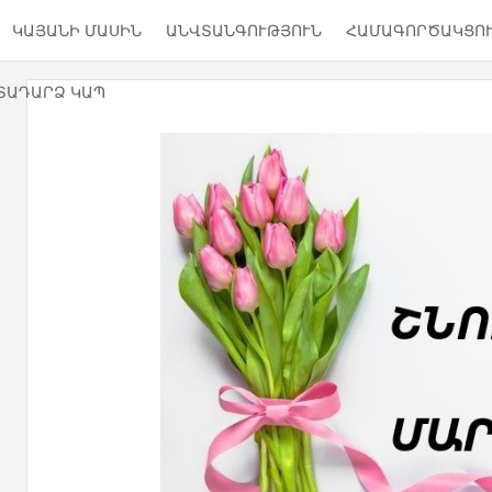
ԿԱՅԱՆԻ ՄԱՍԻՆ
ԱՆՎՏԱՆԳՈՒԹՅՈՒՆ
ՀԱՄԱԳՈՐԾԱԿՑՈ
ՏԱԴԱՐՁ ԿԱՊ