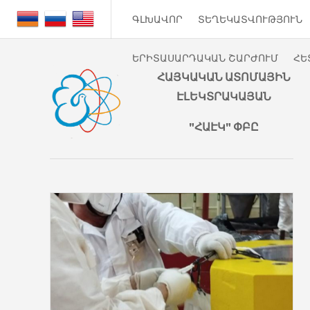
ԳԼԽԱՎՈՐ
ՏԵՂԵԿԱՏՎՈՒԹՅՈՒՆ
ԵՐԻՏԱՍԱՐԴԱԿԱՆ ՇԱՐԺՈՒՄ
ՀԵ
ՀԱՅԿԱԿԱՆ ԱՏՈՄԱՅԻՆ
ԷԼԵԿՏՐԱԿԱՅԱՆ
"ՀԱԷԿ" ՓԲԸ