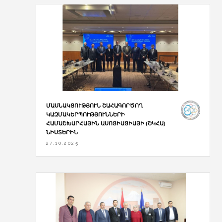
ՄԱՍՆԱԿՑՈՒԹՅՈՒՆ ՇԱՀԱԳՈՐԾՈՂ
ԿԱԶՄԱԿԵՐՊՈՒԹՅՈՒՆՆԵՐԻ
ՀԱՄԱՇԽԱՐՀԱՅԻՆ ԱՍՈՑԻԱՑԻԱՅԻ (ՇԿՀԱ)
ՆԻՍՏԵՐԻՆ
27.10.2025