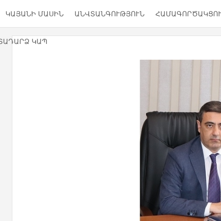
ԿԱՅԱՆԻ ՄԱՍԻՆ
ԱՆՎՏԱՆԳՈՒԹՅՈՒՆ
ՀԱՄԱԳՈՐԾԱԿՑՈ
ՏԱԴԱՐՁ ԿԱՊ