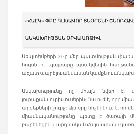
«ՀԱԷԿ» ՓԲԸ ԳԼԽԱՎՈՐ ՏՆՕՐԵՆԻ ՇՆՈՐՀԱ
ԱՆԿԱԽՈՒԹՅԱՆ ՕՐՎԱ ԱՌԹԻՎ
Սեպտեմբերի 21-ը մեր պատմության փառա
հույսն ու պայքարը պսակվեցին հաղթանա
ազատ ապրելու անսասան կամքն ու անկախ
Անկախությունը ոչ միայն նվեր է, 
յուրաքանչյուրիս ուսերին։ Դա ուժ է, որը միավ
արժեքների շուրջ։ Այս օրը հիշեցնում է, որ
միասնականությունը պետք է ծառայի մ
բարեկեցիկ և արդիական Հայաստանի կառո