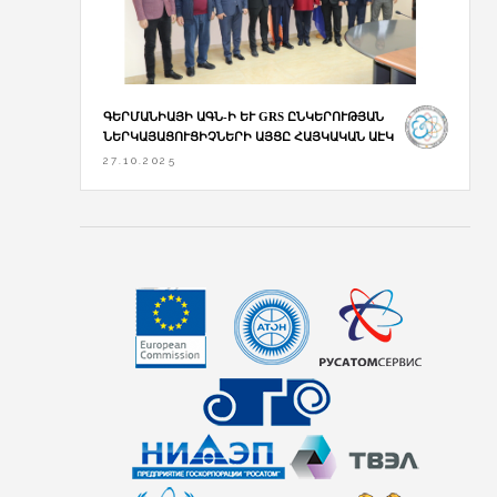
ԳԵՐՄԱՆԻԱՅԻ ԱԳՆ-Ի ԵՒ GRS ԸՆԿԵՐՈՒԹՅԱՆ Ն
ԵՐԿԱՅԱՑՈՒՑԻՉՆԵՐԻ ԱՅՑԸ ՀԱՅԿԱԿԱՆ ԱԷԿ
27.10.2025