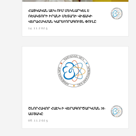
ՀԱՅԿԱԿԱՆ ԱԷԿ-ՈՒՄ ՄԵԿՆԱՐԿԵԼ Է
ՌԵԱԿՏՈՐԻ ԻՐԱՆԻ ՄԵՏԱՂԻ ՎԻՃԱԿԻ
ՎԵՐԱՀՍԿՄԱՆ ԿԱՐԵՒՈՐԱԳՈՒՅՆ ՓՈՒԼԸ
14.11.2025
ՇՆՈՐՀԱՎՈՐ ՀԱԷԿ-Ի ՎԵՐԱԳՈՐԾԱՐԿՄԱՆ 30-
ԱՄՅԱԿԸ
06.11.2025