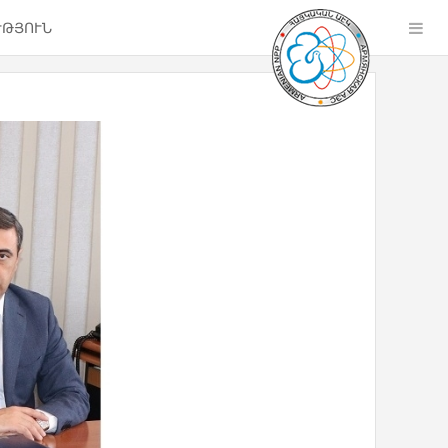
ՒԹՅՈՒՆ