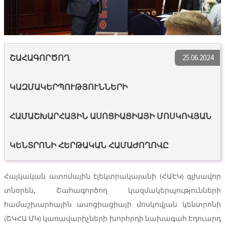
25.06.2024
ՇԱՀԱԳՈՐԾՈՂ
ԿԱԶՄԱԿԵՐՊՈՒԹՅՈՒՆՆԵՐԻ
ՀԱՄԱՇԽԱՐՀԱՅԻՆ ԱՍՈՑԻԱՑԻԱՅԻ ՄՈՍԿՈՎՅԱՆ
ԿԵՆՏՐՈՆԻ ՀԵՐԹԱԿԱՆ ՀԱՄԱԺՈՂՈՎԸ
Հայկական ատոմային էլեկտրակայանի (ՀԱԷԿ) գլխավոր
տնօրեն, Շահագործող կազմակերպությունների
համաշխարհային ասոցիացիայի մոսկովյան կենտրոնի
(ՇԿՀԱ ՄԿ) կառավարիչների խորհրդի նախագահ Էդուարդ