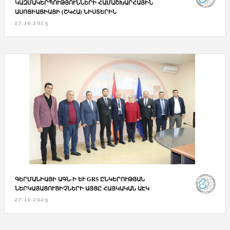
ԿԱԶՄԱԿԵՐՊՈՒԹՅՈՒՆՆԵՐԻ ՀԱՄԱՇԽԱՐՀԱՅԻՆ
ԱՍՈՑԻԱՑԻԱՅԻ (ՇԿՀԱ) ՆԻՍՏԵՐԻՆ
27.10.2025
ԳԵՐՄԱՆԻԱՅԻ ԱԳՆ-Ի ԵՒ GRS ԸՆԿԵՐՈՒԹՅԱՆ Ն
ԵՐԿԱՅԱՑՈՒՑԻՉՆԵՐԻ ԱՅՑԸ ՀԱՅԿԱԿԱՆ ԱԷԿ
27.10.2025