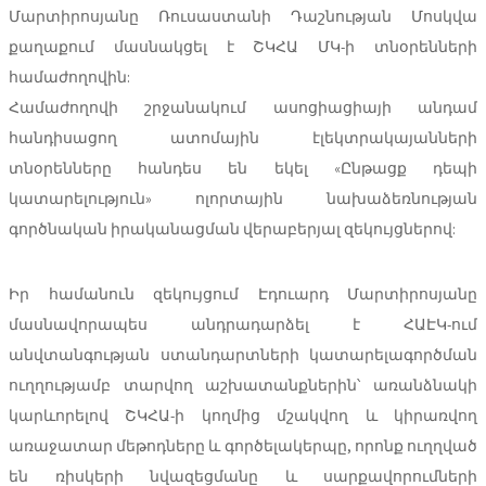
Մարտիրոսյանը Ռուսաստանի Դաշնության Մոսկվա
քաղաքում մասնակցել է ՇԿՀԱ ՄԿ-ի տնօրենների
համաժողովին:
Համաժողովի շրջանակում ասոցիացիայի անդամ
հանդիսացող ատոմային էլեկտրակայանների
տնօրենները հանդես են եկել «Ընթացք դեպի
կատարելություն» ոլորտային նախաձեռնության
գործնական իրականացման վերաբերյալ զեկույցներով:
Իր համանուն զեկույցում Էդուարդ Մարտիրոսյանը
մասնավորապես անդրադարձել է ՀԱԷԿ-ում
անվտանգության ստանդարտների կատարելագործման
ուղղությամբ տարվող աշխատանքներին՝ առանձնակի
կարևորելով ՇԿՀԱ-ի կողմից մշակվող և կիրառվող
առաջատար մեթոդները և գործելակերպը, որոնք ուղղված
են ռիսկերի նվազեցմանը և սարքավորումների