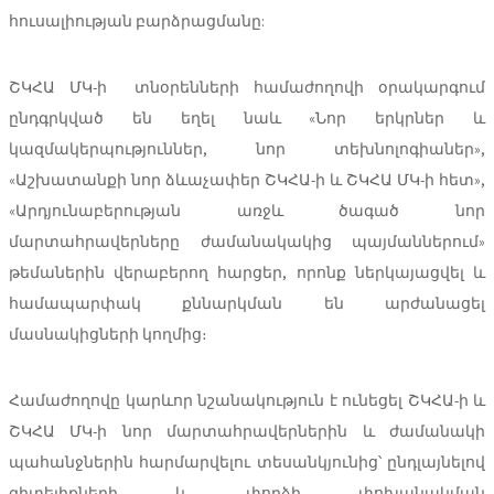
հուսալիության բարձրացմանը:
ՇԿՀԱ ՄԿ-ի տնօրենների համաժողովի օրակարգում
ընդգրկված են եղել նաև «Նոր երկրներ և
կազմակերպություններ, նոր տեխնոլոգիաներ»,
«Աշխատանքի նոր ձևաչափեր ՇԿՀԱ-ի և ՇԿՀԱ ՄԿ-ի հետ»,
«Արդյունաբերության առջև ծագած նոր
մարտահրավերները ժամանակակից պայմաններում»
թեմաներին վերաբերող հարցեր, որոնք ներկայացվել և
համապարփակ քննարկման են արժանացել
մասնակիցների կողմից։
Համաժողովը կարևոր նշանակություն է ունեցել ՇԿՀԱ-ի և
ՇԿՀԱ ՄԿ-ի նոր մարտահրավերներին և ժամանակի
պահանջներին հարմարվելու տեսանկյունից՝ ընդլայնելով
գիտելիքների և փորձի փոխանակման