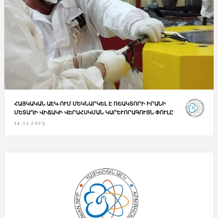
ՀԱՅԿԱԿԱՆ ԱԷԿ-ՈՒՄ ՄԵԿՆԱՐԿԵԼ Է ՌԵԱԿՏՈՐԻ ԻՐԱՆԻ
ՄԵՏԱՂԻ ՎԻՃԱԿԻ ՎԵՐԱՀՍԿՄԱՆ ԿԱՐԵՒՈՐԱԳՈՒՅՆ ՓՈՒԼԸ
14.11.2025