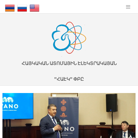
ՀԱՅԿԱԿԱՆ ԱՏՈՄԱՅԻՆ ԷԼԵԿՏՐԱԿԱՅԱՆ
"ՀԱԷԿ" ՓԲԸ