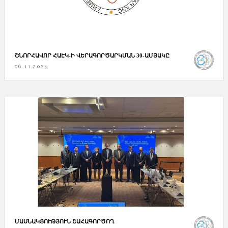
ՇՆՈՐՀԱՎՈՐ ՀԱԷԿ-Ի ՎԵՐԱԳՈՐԾԱՐԿՄԱՆ 30-ԱՄՅԱԿԸ
06.11.2025
ՄԱՍՆԱԿՑՈՒԹՅՈՒՆ ՇԱՀԱԳՈՐԾՈՂ