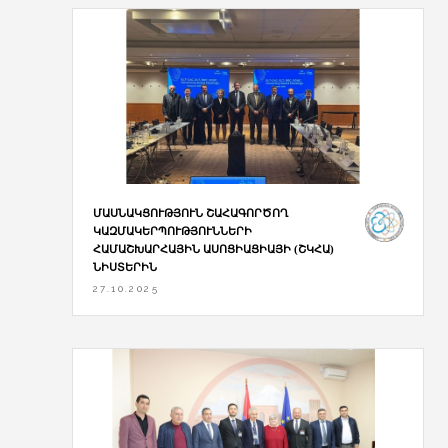
ՄԱՍՆԱԿՑՈՒԹՅՈՒՆ ՇԱՀԱԳՈՐԾՈՂ
ԿԱԶՄԱԿԵՐՊՈՒԹՅՈՒՆՆԵՐԻ
ՀԱՄԱՇԽԱՐՀԱՅԻՆ ԱՍՈՑԻԱՑԻԱՅԻ (ՇԿՀԱ)
ՆԻՍՏԵՐԻՆ
27.10.2025