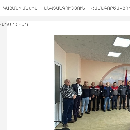
ԿԱՅԱՆԻ ՄԱՍԻՆ
ԱՆՎՏԱՆԳՈՒԹՅՈՒՆ
ՀԱՄԱԳՈՐԾԱԿՑՈ
ՏԱԴԱՐՁ ԿԱՊ