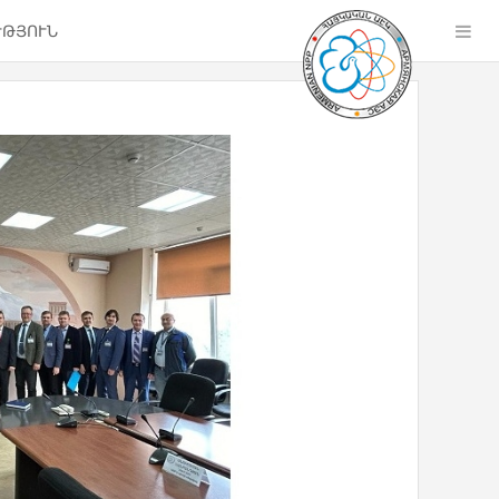
ՒԹՅՈՒՆ