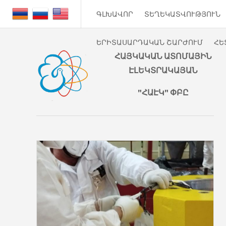
ԳԼԽԱՎՈՐ
ՏԵՂԵԿԱՏՎՈՒԹՅՈՒՆ
ԵՐԻՏԱՍԱՐԴԱԿԱՆ ՇԱՐԺՈՒՄ
ՀԵ
ՀԱՅԿԱԿԱՆ ԱՏՈՄԱՅԻՆ
ԷԼԵԿՏՐԱԿԱՅԱՆ
"ՀԱԷԿ" ՓԲԸ