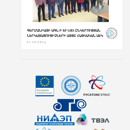
ԳԵՐՄԱՆԻԱՅԻ ԱԳՆ-Ի ԵՒ GRS ԸՆԿԵՐՈՒԹՅԱՆ Ն
ԵՐԿԱՅԱՑՈՒՑԻՉՆԵՐԻ ԱՅՑԸ ՀԱՅԿԱԿԱՆ ԱԷԿ
27.10.2025