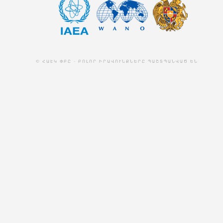
© ՀԱԷԿ ՓԲԸ - ԲՈԼՈՐ ԻՐԱՎՈՒՆՔՆԵՐԸ ՊԱՇՏՊԱՆՎԱԾ ԵՆ