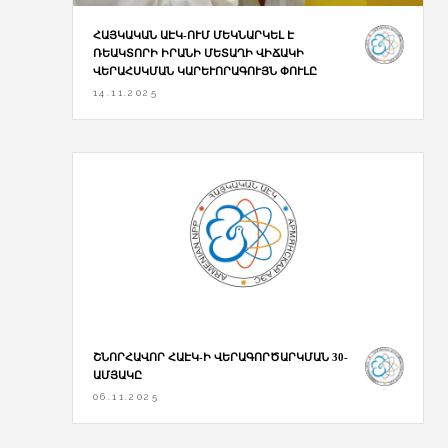
ՀԱՅԿԱԿԱՆ ԱԷԿ-ՈՒՄ ՄԵԿՆԱՐԿԵԼ Է
ՌԵԱԿՏՈՐԻ ԻՐԱՆԻ ՄԵՏԱՂԻ ՎԻՃԱԿԻ
ՎԵՐԱՀՍԿՄԱՆ ԿԱՐԵՒՈՐԱԳՈՒՅՆ ՓՈՒԼԸ
14.11.2025
ՇՆՈՐՀԱՎՈՐ ՀԱԷԿ-Ի ՎԵՐԱԳՈՐԾԱՐԿՄԱՆ 30-
ԱՄՅԱԿԸ
06.11.2025