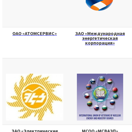
ОАО
«
АТОМСЕРВИС
»
ЗАО
«
Международная
энергетическая
корпорация
»
ЗАО
«
Электрические
МСОО
«
МСВАЭП
»