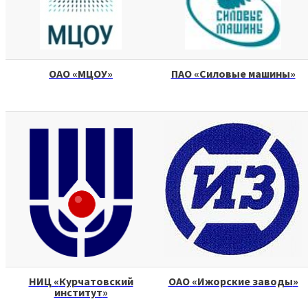
ОАО
«
МЦОУ
»
ПАО «Силовые машины»
НИЦ
«
Курчатовский
ОАО
«
Ижорские
заводы
»
институт
»