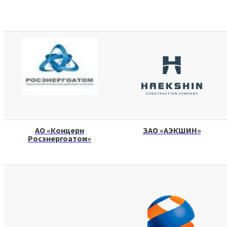
АО
«
Концерн
ЗАО
«
АЭКШИН
»
Росэнергоатом
»