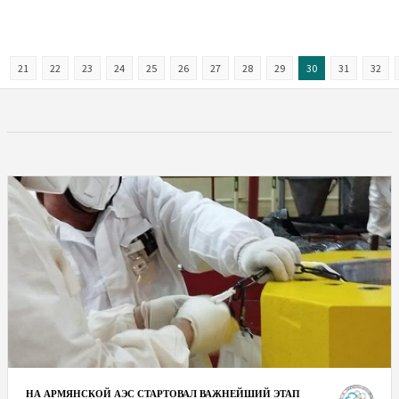
21
22
23
24
25
26
27
28
29
30
31
32
НА АРМЯНСКОЙ АЭС СТАРТОВАЛ ВАЖНЕЙШИЙ ЭТАП