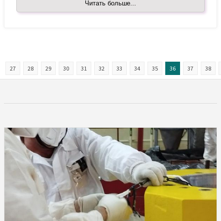
Читать больше...
27
28
29
30
31
32
33
34
35
36
37
38