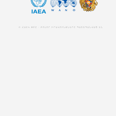
© ՀԱԷԿ ՓԲԸ - ԲՈԼՈՐ ԻՐԱՎՈՒՆՔՆԵՐԸ ՊԱՇՏՊԱՆՎԱԾ ԵՆ