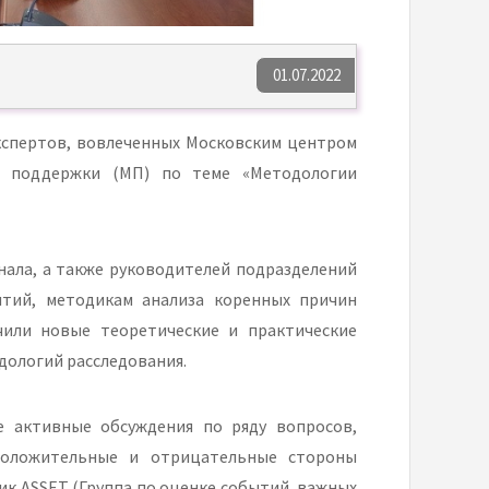
01.07.2022
экспертов, вовлеченных Московским центром
я поддержки (МП) по теме «Методологии
нала, а также руководителей подразделений
ытий, методикам анализа коренных причин
чили новые теоретические и практические
дологий расследования.
е активные обсуждения по ряду вопросов,
положительные и отрицательные стороны
к ASSET (Группа по оценке событий, важных