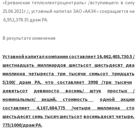
«Ереванская теплоэлектроцентраль» /вступившего в силу
25.06.2021г./, уставный капитал ЗАО «ААЭК» сокращается на
6,952,378.35 драм РА.
В результате изменения
Уставной капитал компании составляет
16,662
,
403,730
.
5 /
шестнадцать миллиардов шестьсот шестьдесят два
миллиона четыреста три тысячи семьсот тридцать
5/100/
драм РА
,
что составляет
3998 /
три тысячи
девятьсот
девяносто восемь
/
штук
простых
/
номинальных
/
акций
,
стоимость
одной акции
составляет
4
,
167
,
684.775 /
четыре миллиона сто
шестьдесят семь тысяч шестьсот
восемьдесят четыре
,
775/1000/
драм РА.