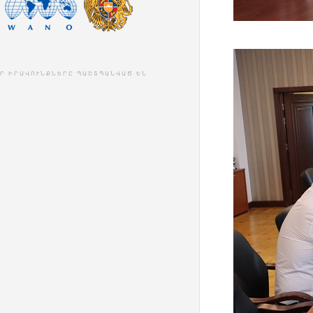
ԼՈՐ ԻՐԱՎՈՒՆՔՆԵՐԸ ՊԱՇՏՊԱՆՎԱԾ ԵՆ