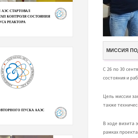
 АЭС СТАРТОВАЛ
АП КОНТРОЛЯ СОСТОЯНИЯ
УСА РЕАКТОРА
МИССИЯ ПО
С 26 по 30 сен
состояния и ра
Цель миссии за
также техничес
ОВТОРНОГО ПУСКА ААЭС
В ходе визита 
рамках проекта