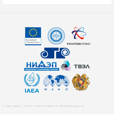
© ՀԱԷԿ ՓԲԸ - ԲՈԼՈՐ ԻՐԱՎՈՒՆՔՆԵՐԸ ՊԱՇՏՊԱՆՎԱԾ ԵՆ