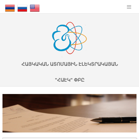
ՀԱՅԿԱԿԱՆ ԱՏՈՄԱՅԻՆ ԷԼԵԿՏՐԱԿԱՅԱՆ
"ՀԱԷԿ" ՓԲԸ