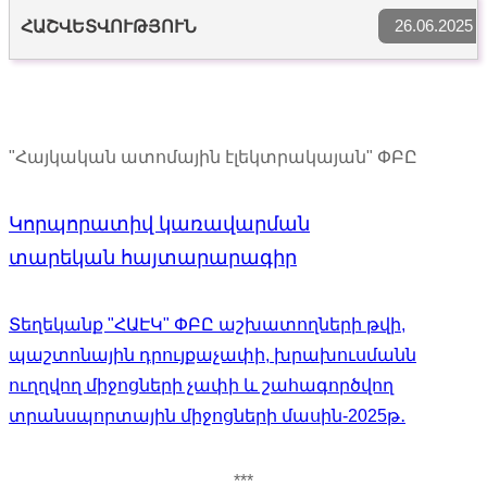
26.06.2025
ՀԱՇՎԵՏՎՈՒԹՅՈՒՆ
"Հայկական ատոմային էլեկտրակայան" ՓԲԸ
Կորպորատիվ կառավարման
տարեկան հայտարարագիր
Տեղեկանք "ՀԱԷԿ" ՓԲԸ աշխատողների թվի,
պաշտոնային դրույքաչափի, խրախուսմանն
ուղղվող միջոցների չափի և շահագործվող
տրանսպորտային միջոցների մասին-2025թ․
***