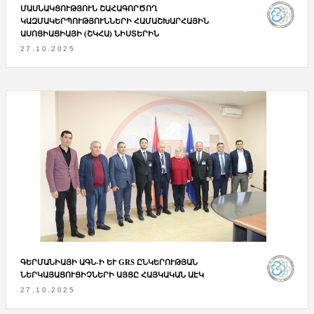
ՄԱՍՆԱԿՑՈՒԹՅՈՒՆ ՇԱՀԱԳՈՐԾՈՂ
ԿԱԶՄԱԿԵՐՊՈՒԹՅՈՒՆՆԵՐԻ ՀԱՄԱՇԽԱՐՀԱՅԻՆ
ԱՍՈՑԻԱՑԻԱՅԻ (ՇԿՀԱ) ՆԻՍՏԵՐԻՆ
27.10.2025
ԳԵՐՄԱՆԻԱՅԻ ԱԳՆ-Ի ԵՒ GRS ԸՆԿԵՐՈՒԹՅԱՆ Ն
ԵՐԿԱՅԱՑՈՒՑԻՉՆԵՐԻ ԱՅՑԸ ՀԱՅԿԱԿԱՆ ԱԷԿ
27.10.2025