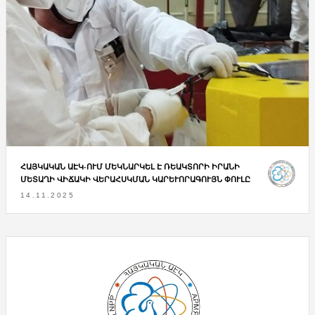
ՀԱՅԿԱԿԱՆ ԱԷԿ-ՈՒՄ ՄԵԿՆԱՐԿԵԼ Է ՌԵԱԿՏՈՐԻ ԻՐԱՆԻ
ՄԵՏԱՂԻ ՎԻՃԱԿԻ ՎԵՐԱՀՍԿՄԱՆ ԿԱՐԵՒՈՐԱԳՈՒՅՆ ՓՈՒԼԸ
14.11.2025