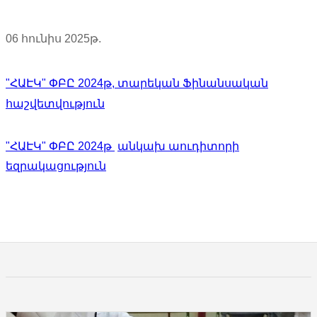
06 հունիս 2025թ.
"ՀԱԷԿ" ՓԲԸ 2024թ, տարեկան
Ֆինանսական
հաշվետվություն
"ՀԱԷԿ" ՓԲԸ 2024թ
ա
նկ
ա
խ աուդիտորի
եզրակացություն