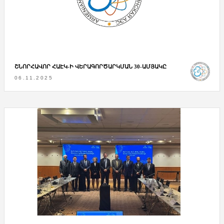
ՇՆՈՐՀԱՎՈՐ ՀԱԷԿ-Ի ՎԵՐԱԳՈՐԾԱՐԿՄԱՆ 30-ԱՄՅԱԿԸ
06.11.2025