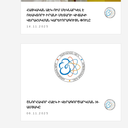
ՀԱՅԿԱԿԱՆ ԱԷԿ-ՈՒՄ ՄԵԿՆԱՐԿԵԼ Է
ՌԵԱԿՏՈՐԻ ԻՐԱՆԻ ՄԵՏԱՂԻ ՎԻՃԱԿԻ
ՎԵՐԱՀՍԿՄԱՆ ԿԱՐԵՒՈՐԱԳՈՒՅՆ ՓՈՒԼԸ
14.11.2025
ՇՆՈՐՀԱՎՈՐ ՀԱԷԿ-Ի ՎԵՐԱԳՈՐԾԱՐԿՄԱՆ 30-
ԱՄՅԱԿԸ
06.11.2025