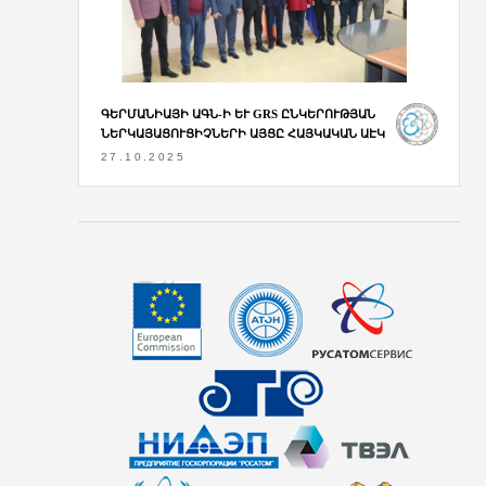
ԳԵՐՄԱՆԻԱՅԻ ԱԳՆ-Ի ԵՒ GRS ԸՆԿԵՐՈՒԹՅԱՆ Ն
ԵՐԿԱՅԱՑՈՒՑԻՉՆԵՐԻ ԱՅՑԸ ՀԱՅԿԱԿԱՆ ԱԷԿ
27.10.2025