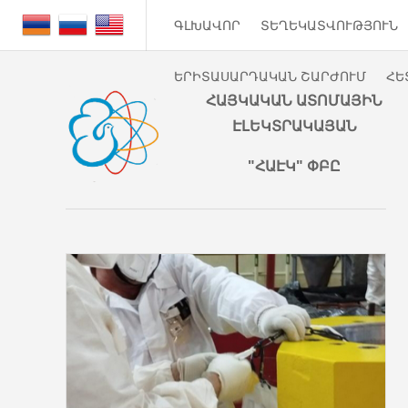
ԳԼԽԱՎՈՐ
ՏԵՂԵԿԱՏՎՈՒԹՅՈՒՆ
ԵՐԻՏԱՍԱՐԴԱԿԱՆ ՇԱՐԺՈՒՄ
ՀԵ
ՀԱՅԿԱԿԱՆ ԱՏՈՄԱՅԻՆ
ԷԼԵԿՏՐԱԿԱՅԱՆ
"ՀԱԷԿ" ՓԲԸ