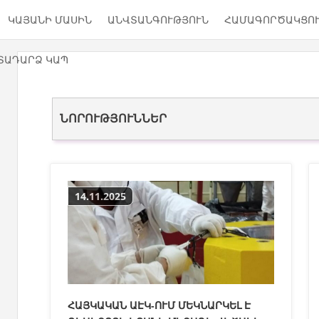
ԿԱՅԱՆԻ ՄԱՍԻՆ
ԱՆՎՏԱՆԳՈՒԹՅՈՒՆ
ՀԱՄԱԳՈՐԾԱԿՑՈ
ՏԱԴԱՐՁ ԿԱՊ
ՆՈՐՈՒԹՅՈՒՆՆԵՐ
14.11.2025
ՀԱՅԿԱԿԱՆ ԱԷԿ-ՈՒՄ ՄԵԿՆԱՐԿԵԼ Է