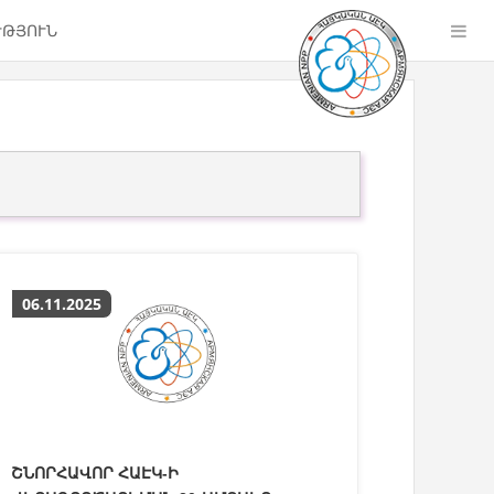
ՒԹՅՈՒՆ
06.11.2025
ՇՆՈՐՀԱՎՈՐ ՀԱԷԿ-Ի