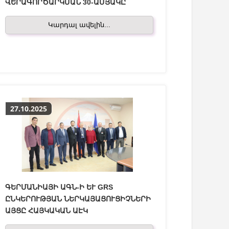
ՎԵՐԱԳՈՐԾԱՐԿՄԱՆ 30-ԱՄՅԱԿԸ
Կարդալ ավելին...
27.10.2025
ԳԵՐՄԱՆԻԱՅԻ ԱԳՆ-Ի ԵՒ GRS Ը
ՆԿԵՐՈՒԹՅԱՆ ՆԵՐԿԱՅԱՑՈՒՑԻՉՆԵՐԻ Ա
ՅՑԸ ՀԱՅԿԱԿԱՆ ԱԷԿ