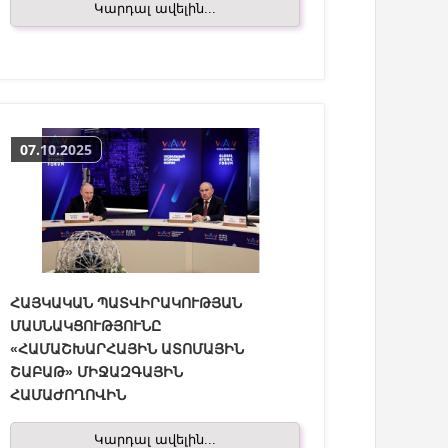
Կարդալ ավելին...
07.10.2025
ՀԱՅԿԱԿԱՆ ՊԱՏՎԻՐԱԿՈՒԹՅԱՆ
ՄԱՍՆԱԿՑՈՒԹՅՈՒՆԸ
«ՀԱՄԱՇԽԱՐՀԱՅԻՆ ԱՏՈՄԱՅԻՆ
ՇԱԲԱԹ» ՄԻՋԱԶԳԱՅԻՆ
ՀԱՄԱԺՈՂՈՎԻՆ
Կարդալ ավելին...