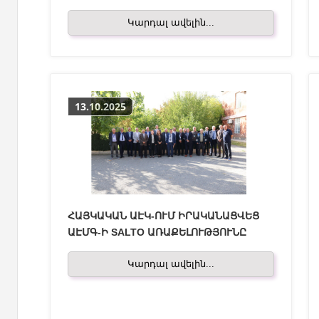
Կարդալ ավելին...
13.10.2025
ՀԱՅԿԱԿԱՆ ԱԷԿ-ՈՒՄ ԻՐԱԿԱՆԱՑՎԵՑ
ԱԷՄԳ-Ի SALTO ԱՌԱՔԵԼՈՒԹՅՈՒՆԸ
Կարդալ ավելին...