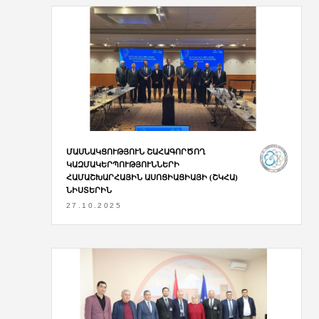
ՄԱՍՆԱԿՑՈՒԹՅՈՒՆ ՇԱՀԱԳՈՐԾՈՂ
ԿԱԶՄԱԿԵՐՊՈՒԹՅՈՒՆՆԵՐԻ
ՀԱՄԱՇԽԱՐՀԱՅԻՆ ԱՍՈՑԻԱՑԻԱՅԻ (ՇԿՀԱ)
ՆԻՍՏԵՐԻՆ
27.10.2025