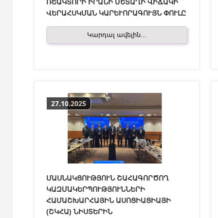
ՌԵԱԿՏՈՐԻ ԻՐԱՆԻ ՄԵՏԱՂԻ ՎԻՃԱԿԻ
ՎԵՐԱՀՍԿՄԱՆ ԿԱՐԵՒՈՐԱԳՈՒՅՆ ՓՈՒԼԸ
Կարդալ ավելին...
27.10.2025
ՄԱՍՆԱԿՑՈՒԹՅՈՒՆ ՇԱՀԱԳՈՐԾՈՂ
ԿԱԶՄԱԿԵՐՊՈՒԹՅՈՒՆՆԵՐԻ
ՀԱՄԱՇԽԱՐՀԱՅԻՆ ԱՍՈՑԻԱՑԻԱՅԻ
(ՇԿՀԱ) ՆԻՍՏԵՐԻՆ