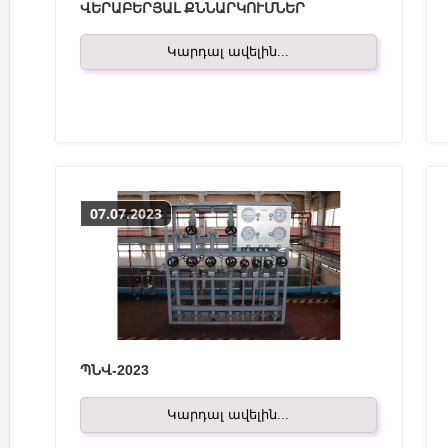
ՎԵՐԱԲԵՐՅԱԼ ՔՆՆԱՐԿՈՒՄՆԵՐ
Կարդալ ավելին...
07.07.2023
ՊՆՎ-2023
Կարդալ ավելին...