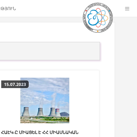
ՒԹՅՈՒՆ
15.07.2023
ՀԱԷԿ-Ը ՄԻԱՑԵԼ Է ՀՀ ՄԻԱՍՆԱԿԱՆ