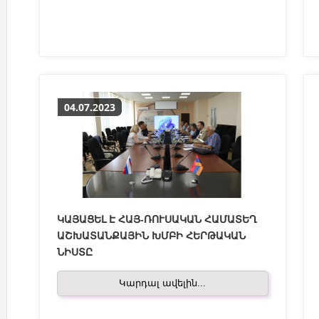
04.07.2023
ԿԱՅԱՑԵԼ Է ՀԱՅ-ՌՈՒՍԱԿԱՆ ՀԱՄԱՏԵՂ
ԱՇԽԱՏԱՆՔԱՅԻՆ ԽՄԲԻ ՀԵՐԹԱԿԱՆ
ՆԻՍՏԸ
Կարդալ ավելին...