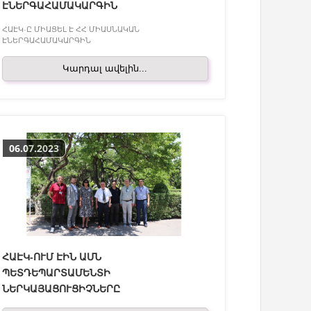
ԷՆԵՐԳԱՀԱՄԱԿԱՐԳԻՆ
ՀԱԷԿ-Ը ՄԻԱՑԵԼ Է ՀՀ ՄԻԱՍՆԱԿԱՆ
ԷՆԵՐԳԱՀԱՄԱԿԱՐԳԻՆ
Կարդալ ավելին...
06.07.2023
ՀԱԷԿ-ՈՒՄ ԷԻՆ ԱՄՆ
ՊԵՏԴԵՊԱՐՏԱՄԵՆՏԻ
ՆԵՐԿԱՅԱՑՈՒՑԻՉՆԵՐԸ