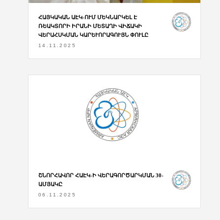
ՀԱՅԿԱԿԱՆ ԱԷԿ-ՈՒՄ ՄԵԿՆԱՐԿԵԼ Է
ՌԵԱԿՏՈՐԻ ԻՐԱՆԻ ՄԵՏԱՂԻ ՎԻՃԱԿԻ
ՎԵՐԱՀՍԿՄԱՆ ԿԱՐԵՒՈՐԱԳՈՒՅՆ ՓՈՒԼԸ
14.11.2025
ՇՆՈՐՀԱՎՈՐ ՀԱԷԿ-Ի ՎԵՐԱԳՈՐԾԱՐԿՄԱՆ 30-
ԱՄՅԱԿԸ
06.11.2025