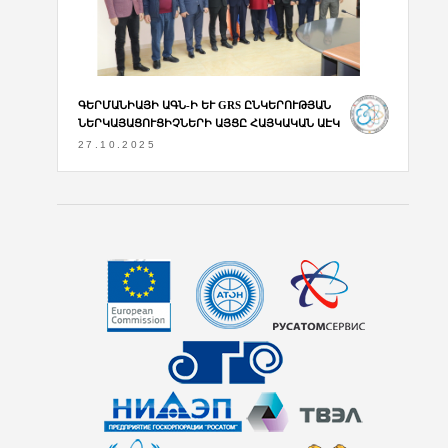
ԳԵՐՄԱՆԻԱՅԻ ԱԳՆ-Ի ԵՒ GRS ԸՆԿԵՐՈՒԹՅԱՆ Ն
ԵՐԿԱՅԱՑՈՒՑԻՉՆԵՐԻ ԱՅՑԸ ՀԱՅԿԱԿԱՆ ԱԷԿ
27.10.2025