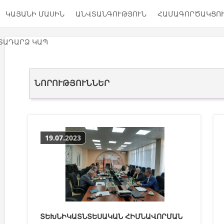
ԿԱՅԱՆԻ ՄԱՍԻՆ
ԱՆՎՏԱՆԳՈՒԹՅՈՒՆ
ՀԱՄԱԳՈՐԾԱԿՑՈ
ՏԱԴԱՐՁ ԿԱՊ
ՆՈՐՈՒԹՅՈՒՆՆԵՐ
19.07.2023
ՏԵԽՆԻԿԱՏՆՏԵՍԱԿԱՆ ՀԻՄՆԱՎՈՐՄԱՆ