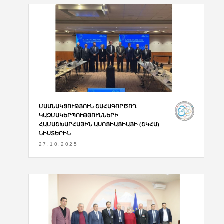
ՄԱՍՆԱԿՑՈՒԹՅՈՒՆ ՇԱՀԱԳՈՐԾՈՂ
ԿԱԶՄԱԿԵՐՊՈՒԹՅՈՒՆՆԵՐԻ
ՀԱՄԱՇԽԱՐՀԱՅԻՆ ԱՍՈՑԻԱՑԻԱՅԻ (ՇԿՀԱ)
ՆԻՍՏԵՐԻՆ
27.10.2025