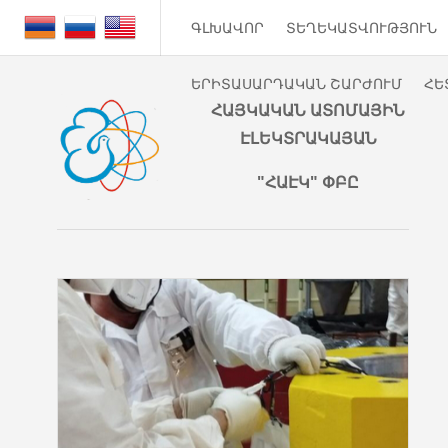
ԳԼԽԱՎՈՐ
ՏԵՂԵԿԱՏՎՈՒԹՅՈՒՆ
ԵՐԻՏԱՍԱՐԴԱԿԱՆ ՇԱՐԺՈՒՄ
ՀԵ
ՀԱՅԿԱԿԱՆ ԱՏՈՄԱՅԻՆ
ԷԼԵԿՏՐԱԿԱՅԱՆ
"ՀԱԷԿ" ՓԲԸ