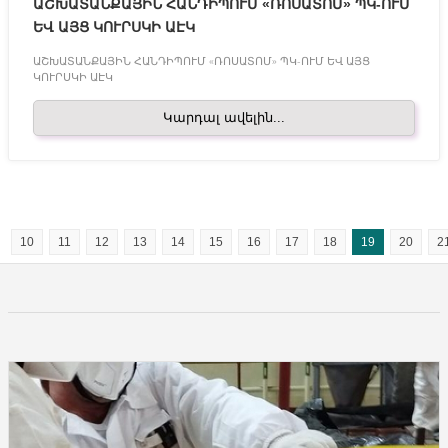
ԱՇԽԱՏԱՆՔԱՅԻՆ ՀԱՆԴԻՊՈՒՄ «ՌՈՍԱՏՈՄ» ՊԿ-ՈՒՄ
ԵՎ ԱՅՑ ԿՈՒՐՍԿԻ ԱԷԿ
ԱՇԽԱՏԱՆՔԱՅԻՆ ՀԱՆԴԻՊՈՒՄ «ՌՈՍԱՏՈՄ» ՊԿ-ՈՒՄ ԵՎ ԱՅՑ
ԿՈՒՐՍԿԻ ԱԷԿ
Կարդալ ավելին...
10
11
12
13
14
15
16
17
18
19
20
2