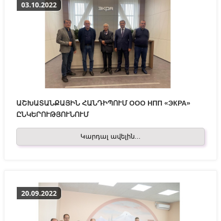
03.10.2022
ԱՇԽԱՏԱՆՔԱՅԻՆ ՀԱՆԴԻՊՈՒՄ ООО НПП «ЭКРА»
ԸՆԿԵՐՈՒԹՅՈՒՆՈՒՄ
Կարդալ ավելին...
20.09.2022