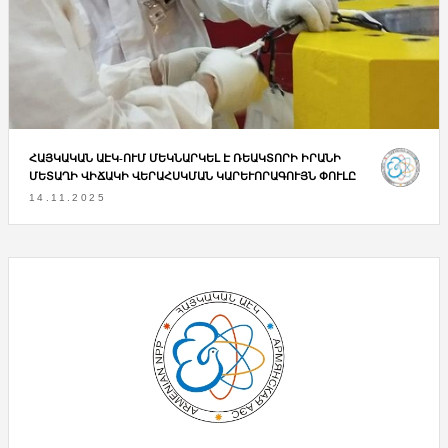
ՀԱՅԿԱԿԱՆ ԱԷԿ-ՈՒՄ ՄԵԿՆԱՐԿԵԼ Է ՌԵԱԿՏՈՐԻ ԻՐԱՆԻ
ՄԵՏԱՂԻ ՎԻՃԱԿԻ ՎԵՐԱՀՍԿՄԱՆ ԿԱՐԵՒՈՐԱԳՈՒՅՆ ՓՈՒԼԸ
14.11.2025