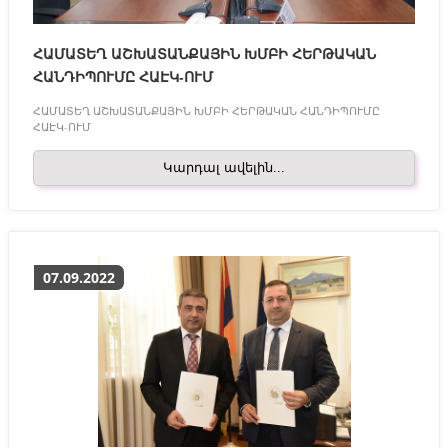
ՀԱՄԱՏԵՂ ԱՇԽԱՏԱՆՔԱՅԻՆ ԽՄԲԻ ՀԵՐԹԱԿԱՆ
ՀԱՆԴԻՊՈՒՄԸ ՀԱԷԿ-ՈՒՄ
ՀԱՄԱՏԵՂ ԱՇԽԱՏԱՆՔԱՅԻՆ ԽՄԲԻ ՀԵՐԹԱԿԱՆ ՀԱՆԴԻՊՈՒՄԸ
ՀԱԷԿ-ՈՒՄ
Կարդալ ավելին...
07.09.2022