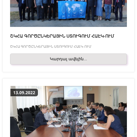
ՇԿՀԱ ԳՈՐԾԸՆԿԵՐԱՅԻՆ ՍՏՈՒԳՈՒՄ ՀԱԷԿ-ՈՒՄ
ՇԿՀԱ ԳՈՐԾԸՆԿԵՐԱՅԻՆ ՍՏՈՒԳՈՒՄ ՀԱԷԿ-ՈՒՄ
Կարդալ ավելին...
13.09.2022