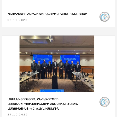
ՇՆՈՐՀԱՎՈՐ ՀԱԷԿ-Ի ՎԵՐԱԳՈՐԾԱՐԿՄԱՆ 30-ԱՄՅԱԿԸ
06.11.2025
ՄԱՍՆԱԿՑՈՒԹՅՈՒՆ ՇԱՀԱԳՈՐԾՈՂ
ԿԱԶՄԱԿԵՐՊՈՒԹՅՈՒՆՆԵՐԻ ՀԱՄԱՇԽԱՐՀԱՅԻՆ
ԱՍՈՑԻԱՑԻԱՅԻ (ՇԿՀԱ) ՆԻՍՏԵՐԻՆ
27.10.2025