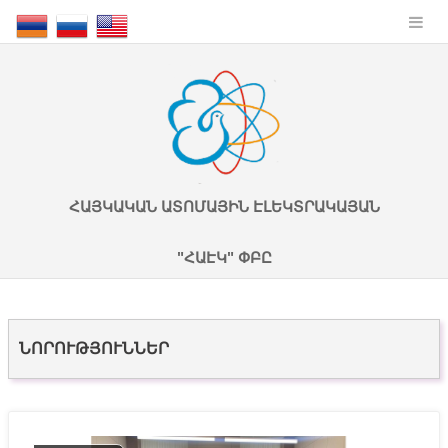
ՀԱՅԿԱԿԱՆ ԱՏՈՄԱՅԻՆ ԷԼԵԿՏՐԱԿԱՅԱՆ
"ՀԱԷԿ" ՓԲԸ
ՆՈՐՈՒԹՅՈՒՆՆԵՐ