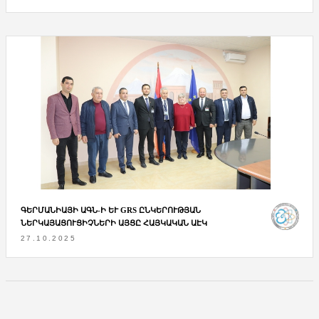
ԳԵՐՄԱՆԻԱՅԻ ԱԳՆ-Ի ԵՒ GRS ԸՆԿԵՐՈՒԹՅԱՆ Ն
ԵՐԿԱՅԱՑՈՒՑԻՉՆԵՐԻ ԱՅՑԸ ՀԱՅԿԱԿԱՆ ԱԷԿ
27.10.2025