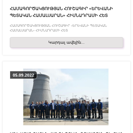
ՀԱՄԱԳՈՐԾԱԿՑՈՒԹՅԱՆ ՀՈՒՇԱԳԻՐ «ԵՐԵՎԱՆԻ
ՊԵՏԱԿԱՆ ՀԱՄԱԼՍԱՐԱՆ» ՀԻՄՆԱԴՐԱՄԻ ՀԵՏ
ՀԱՄԱԳՈՐԾԱԿՑՈՒԹՅԱՆ ՀՈՒՇԱԳԻՐ «ԵՐԵՎԱՆԻ ՊԵՏԱԿԱՆ
ՀԱՄԱԼՍԱՐԱՆ» ՀԻՄՆԱԴՐԱՄԻ ՀԵՏ
Կարդալ ավելին...
05.09.2022