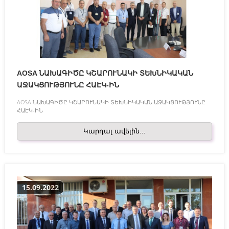
AOSA ՆԱԽԱԳԻԾԸ ԿՇԱՐՈՒՆԱԿԻ ՏԵԽՆԻԿԱԿԱՆ
ԱՋԱԿՑՈՒԹՅՈՒՆԸ ՀԱԷԿ-ԻՆ
AOSA ՆԱԽԱԳԻԾԸ ԿՇԱՐՈՒՆԱԿԻ ՏԵԽՆԻԿԱԿԱՆ ԱՋԱԿՑՈՒԹՅՈՒՆԸ
ՀԱԷԿ-ԻՆ
Կարդալ ավելին...
15.09.2022