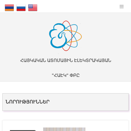
ՀԱՅԿԱԿԱՆ ԱՏՈՄԱՅԻՆ ԷԼԵԿՏՐԱԿԱՅԱՆ
"ՀԱԷԿ" ՓԲԸ
ՆՈՐՈՒԹՅՈՒՆՆԵՐ