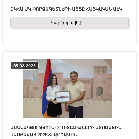
ՇԿՀԱ ՄԿ ՓՈՐՁԱԳԵՏՆԵՐԻ ԱՅՑԸ ՀԱՅԿԱԿԱՆ ԱԷԿ
Կարդալ ավելին...
05.08.2025
ՄԱՍՆԱԿՑՈՒԹՅՈՒՆ <<ԳԻՏԵԼԻՔՆԵՐԻ ԱՏՈՄԱՅԻՆ
ՍԱՌՑԱՀԱՏ 2025>> ԱՐՇԱՎԻՆ