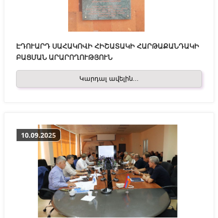
ԷԴՈՒԱՐԴ ՍԱՀԱԿՈՎԻ ՀԻՇԱՏԱԿԻ ՀԱՐԹԱՔԱՆԴԱԿԻ
ԲԱՑՄԱՆ ԱՐԱՐՈՂՈՒԹՅՈՒՆ
Կարդալ ավելին...
10.09.2025