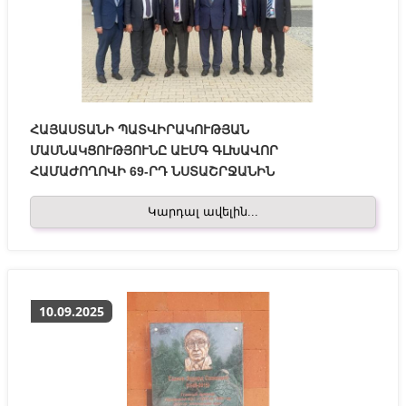
ՀԱՅԱՍՏԱՆԻ ՊԱՏՎԻՐԱԿՈՒԹՅԱՆ
ՄԱՍՆԱԿՑՈՒԹՅՈՒՆԸ ԱԷՄԳ ԳԼԽԱՎՈՐ
ՀԱՄԱԺՈՂՈՎԻ 69-ՐԴ ՆՍՏԱՇՐՋԱՆԻՆ
Կարդալ ավելին...
10.09.2025