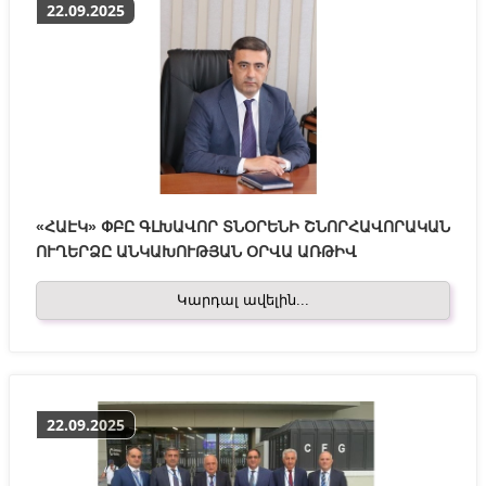
22.09.2025
«ՀԱԷԿ» ՓԲԸ ԳԼԽԱՎՈՐ ՏՆՕՐԵՆԻ ՇՆՈՐՀԱՎՈՐԱԿԱՆ
ՈՒՂԵՐՁԸ ԱՆԿԱԽՈՒԹՅԱՆ ՕՐՎԱ ԱՌԹԻՎ
Կարդալ ավելին...
22.09.2025