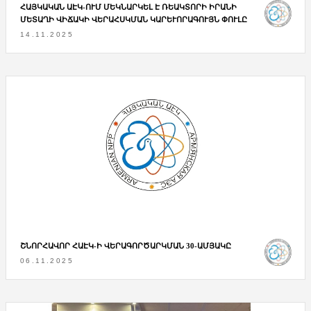
ՀԱՅԿԱԿԱՆ ԱԷԿ-ՈՒՄ ՄԵԿՆԱՐԿԵԼ Է ՌԵԱԿՏՈՐԻ ԻՐԱՆԻ
ՄԵՏԱՂԻ ՎԻՃԱԿԻ ՎԵՐԱՀՍԿՄԱՆ ԿԱՐԵՒՈՐԱԳՈՒՅՆ ՓՈՒԼԸ
14.11.2025
ՇՆՈՐՀԱՎՈՐ ՀԱԷԿ-Ի ՎԵՐԱԳՈՐԾԱՐԿՄԱՆ 30-ԱՄՅԱԿԸ
06.11.2025