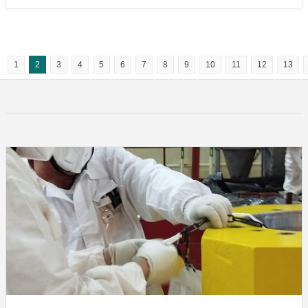
1
2
3
4
5
6
7
8
9
10
11
12
13