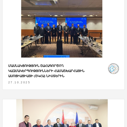
ՄԱՍՆԱԿՑՈՒԹՅՈՒՆ ՇԱՀԱԳՈՐԾՈՂ
ԿԱԶՄԱԿԵՐՊՈՒԹՅՈՒՆՆԵՐԻ ՀԱՄԱՇԽԱՐՀԱՅԻՆ
ԱՍՈՑԻԱՑԻԱՅԻ (ՇԿՀԱ) ՆԻՍՏԵՐԻՆ
27.10.2025