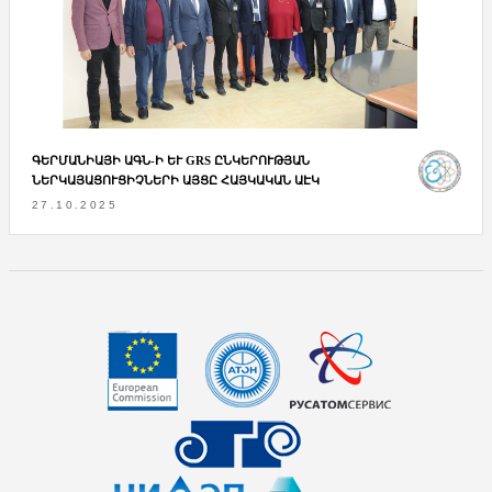
ԳԵՐՄԱՆԻԱՅԻ ԱԳՆ-Ի ԵՒ GRS ԸՆԿԵՐՈՒԹՅԱՆ Ն
ԵՐԿԱՅԱՑՈՒՑԻՉՆԵՐԻ ԱՅՑԸ ՀԱՅԿԱԿԱՆ ԱԷԿ
27.10.2025