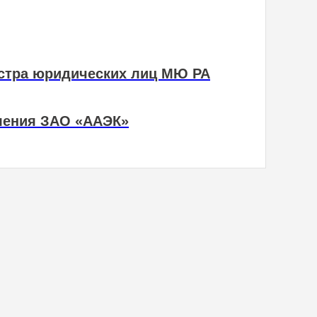
истра юридических лиц МЮ РА
вления ЗАО «ААЭК»